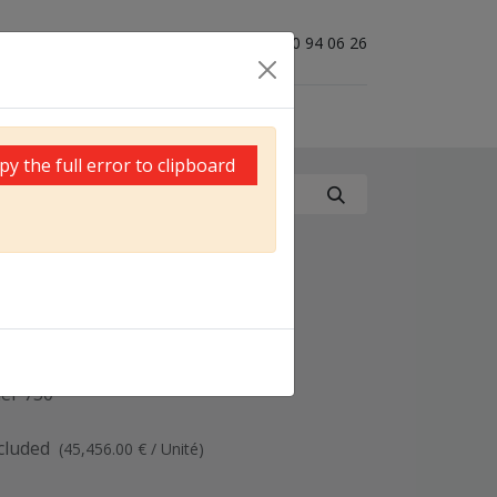
04 50 94 06 26
0
py the full error to clipboard
20 acier, hayon B
6 m³ 7200 x 1640
aulique SA700R750
ier 750
cluded
(
45,456.00
€
/
Unité
)