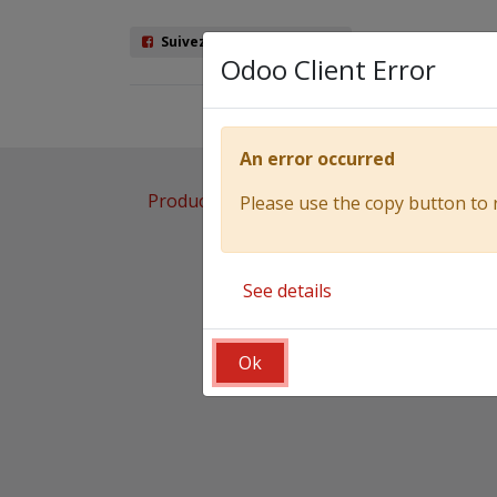
Suivez nous sur Facebook
Odoo Client Error
Véhicules
An error occurred
Products
MENCI SA700R 720 acier, hayo
Please use the copy button to 
See details
Ok