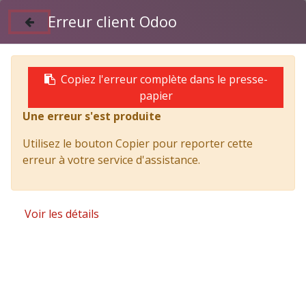
Erreur client Odoo
Suivez nous sur Facebook
04 50 97 06 26
Copiez l'erreur complète dans le presse-
papier
Utilitaire
Une erreur s'est produite
Utilisez le bouton Copier pour reporter cette
erreur à votre service d'assistance.
Voir les détails
ISUZU M21 TT EURO6 D
ISUZU M21 TT EURO6 D
F 2765MM COFFRE ET
/ BENNE TITAN - GX-
BENNE TITAN - GX-258-
199-WV
WV