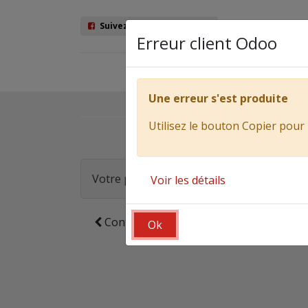
Suivez nous sur Facebook
Erreur client Odoo
Véhicules
Ma
Une erreur s'est produite
Utilisez le bouton Copier pour 
Vérifier la commande
Votre panier est vide !
Voir les détails
Continuer
vos achats
Ok