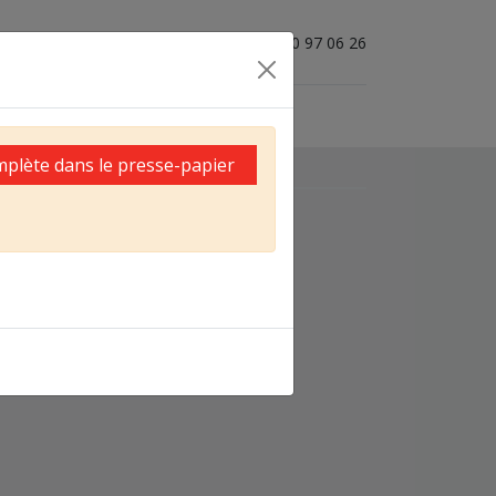
04 50 97 06 26
mplète dans le presse-papier
Confirmer la commande