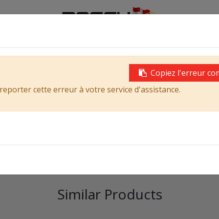
0
rques
Services
Contactez-nous
Assistance
Copiez l'erreur co
reporter cette erreur à votre service d'assistance.
Adresse
Similar Products