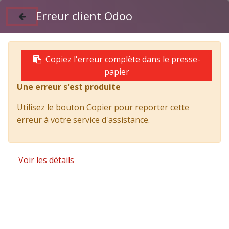
Erreur client Odoo
Suivez nous sur Facebook
04 50 97 06 26
Copiez l'erreur complète dans le presse-
papier
Une erreur s'est produite
Utilisez le bouton Copier pour reporter cette
erreur à votre service d'assistance.
AVIA TRUCKS
Voir les détails