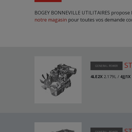
BOGEY BONNEVILLE UTILITAIRES propose 
notre magasin
pour toutes vos demande conc
ST
GENERAL POWER
4LE2X
2.179L /
4JJ1X
ST
GENERAL POWER