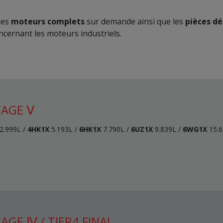
les
moteurs complets
sur demande ainsi que les
pièces d
ernant les moteurs industriels.
AGE Ⅴ
2.999L /
4HK1X
5.193L /
6HK1X
7.790L /
6UZ1X
9.839L /
6WG1X
15.6
AGE Ⅳ / TIER4 FINAL