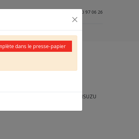
04 50 97 06 26
mplète dans le presse-papier
uissantes capacités de déplacement, ISUZU