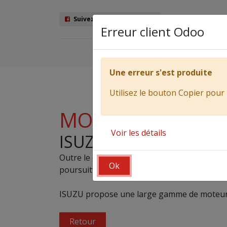
Suivez nous sur Facebook
Erreur client Odoo
Véhicules
Ma
Une erreur s'est produite
Utilisez le bouton Copier pour 
MOTEURS INDUST
Voir les détails
ISUZU MONDIAL.
Outre le développement de moteurs diesel in
Ok
poursuit sans relâche sa quête de fiabilité, 
ISUZU propose une large gamme de moteurs 
Retour