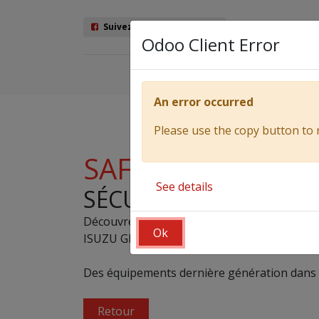
Suivez nous sur Facebook
Odoo Client Error
Véhicules
An error occurred
Please use the copy button to 
SAFETY PACK 2.
See details
SÉCURITÉ ISUZU.
Découvrez les équipements de sécurité des vé
Ok
ISUZU GEN2. Une gamme plus performante ma
Des équipements dernière génération dans v
Retour