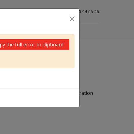
04 50 94 06 26
0
py the full error to clipboard
de série dans toute la nouvelle génération