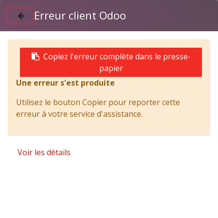
Erreur client Odoo
Suivez nous sur Facebook
04 50 97 06 26
Copiez l'erreur complète dans le presse-
papier
Une erreur s'est produite
Products
Poteau arrière brut 400 mm pour plateau -
Utilisez le bouton Copier pour reporter cette
MEROUR
erreur à votre service d'assistance.
Voir les détails