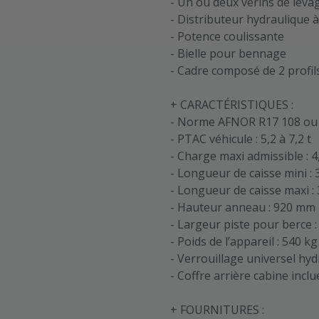
- Un ou deux vérins de leva
- Distributeur hydraulique
- Potence coulissante
- Bielle pour bennage
- Cadre composé de 2 profil
+ CARACTÉRISTIQUES :
- Norme AFNOR R17 108 ou D
- PTAC véhicule : 5,2 à 7,2 t
- Charge maxi admissible : 4,
- Longueur de caisse mini 
- Longueur de caisse maxi 
- Hauteur anneau : 920 mm
- Largeur piste pour berce 
- Poids de l’appareil : 540 kg
- Verrouillage universel hy
- Coffre arrière cabine incl
+ FOURNITURES :