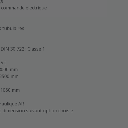
ge
 à commande électrique
s tubulaires
IN 30 722 : Classe 1
5 t
: 3000 mm
: 3500 mm
: 1060 mm
draulique AR
ue dimension suivant option choisie