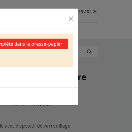
04 50 97 06 26
mplète dans le presse-papier
ic's CS040C et coffre
0 H
+ Coffre arrière cabine
lle avec dispositif de verrouillage