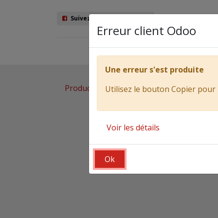
Suivez nous sur Facebook
Erreur client Odoo
Véhicules
Ma
Une erreur s'est produite
Products
Polybras Dynamic's CS040C e
Utilisez le bouton Copier pour 
Voir les détails
Ok