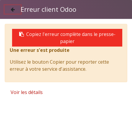
Erreur client Odoo
Suivez nous sur Facebook
04 50 97 06 26
Copiez l'erreur complète dans le presse-
papier
Une erreur s'est produite
Products
TITAN benne acier SL 3800 x 2300 et grue FASSI
Utilisez le bouton Copier pour reporter cette
F50A.23
erreur à votre service d'assistance.
Voir les détails