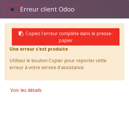
Erreur client Odoo
Suivez nous sur Facebook
04 50 97 06 26
Copiez l'erreur complète dans le presse-
papier
Une erreur s'est produite
Products
TITAN tribenne acier 3800 x 2300 et grue FASSI
Utilisez le bouton Copier pour reporter cette
F50A.23
erreur à votre service d'assistance.
Voir les détails