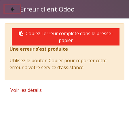
Erreur client Odoo
Suivez nous sur Facebook
04 50 97 06 26
Copiez l'erreur complète dans le presse-
BOGEY BONNEVILLE
papier
Une erreur s'est produite
UTILITAIRES
Utilisez le bouton Copier pour reporter cette
Informations sur le BOGEY BONNEVILLE UTILITAIRES
erreur à votre service d'assistance.
instance d'Odoo, le
ERP Open Source
.
Applications installées
Voir les détails
Vente
Du devis aux factures
Facturation
Factures & Paiements