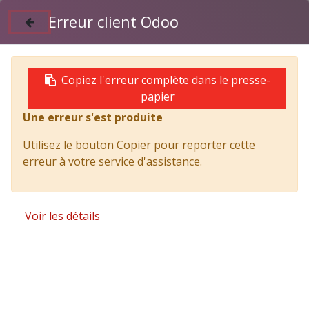
Erreur client Odoo
Suivez nous sur Facebook
04 50 97 06 26
Copiez l'erreur complète dans le presse-
papier
Une erreur s'est produite
Products
ISUZU F12 240cv GEN2 Susp. Méca. OBD-E // J
Utilisez le bouton Copier pour reporter cette
3790 mm
erreur à votre service d'assistance.
Voir les détails