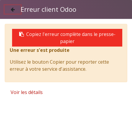
Erreur client Odoo
Suivez nous sur Facebook
04 50 97 06 26
Copiez l'erreur complète dans le presse-
papier
Une erreur s'est produite
Products
VÉHICULES
CONFIGURATEUR
ISUZU F12 240cv GEN2 Susp. Pneu. OBD-E // Q
Utilisez le bouton Copier pour reporter cette
5320 mm
erreur à votre service d'assistance.
Voir les détails