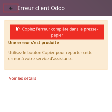
Erreur client Odoo
Suivez nous sur Facebook
04 50 97 06 26
Copiez l'erreur complète dans le presse-
Canal de Live Chat
papier
Urban Chat
Une erreur s'est produite
Statistiques
Utilisez le bouton Copier pour reporter cette
erreur à votre service d'assistance.
Voir les détails
62.5
%