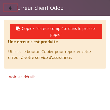
Erreur client Odoo
Suivez nous sur Facebook
04 50 97 06 26
Copiez l'erreur complète dans le presse-
papier
Une erreur s'est produite
Products
GOURDON GPA 350 - FQ-928-XK
Utilisez le bouton Copier pour reporter cette
erreur à votre service d'assistance.
Voir les détails