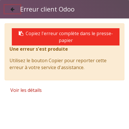
Erreur client Odoo
Suivez nous sur Facebook
04 50 97 06 26
Copiez l'erreur complète dans le presse-
papier
Une erreur s'est produite
Products
Benne à ordures acier ADDAX 2m³ avec lève-
Utilisez le bouton Copier pour reporter cette
conteneur
erreur à votre service d'assistance.
Voir les détails