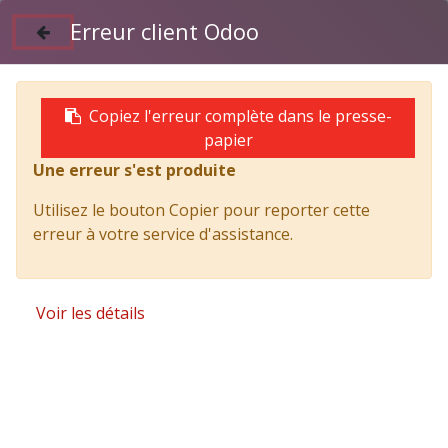
Erreur client Odoo
Suivez nous sur Facebook
04 50 97 06 26
Copiez l'erreur complète dans le presse-
papier
Une erreur s'est produite
Products
Benne arrière et coffre TITAN // M30 CREW M
Utilisez le bouton Copier pour reporter cette
erreur à votre service d'assistance.
Voir les détails