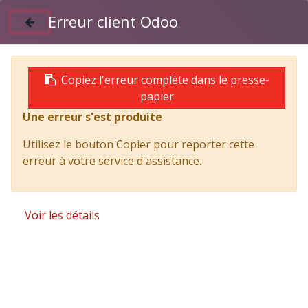
Erreur client Odoo
Suivez nous sur Facebook
04 50 97 06 26
Copiez l'erreur complète dans le presse-
papier
Une erreur s'est produite
Products
Vis 5 X50 - FORCH
Utilisez le bouton Copier pour reporter cette
erreur à votre service d'assistance.
Voir les détails