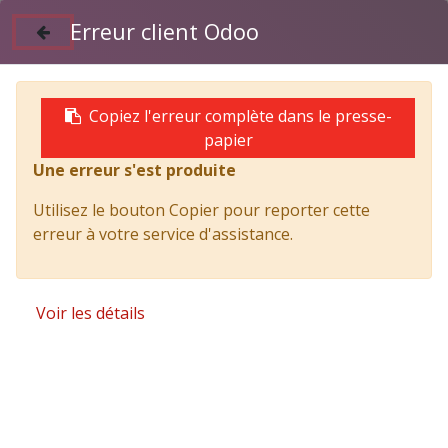
Erreur client Odoo
Suivez nous sur Facebook
04 50 97 06 26
Copiez l'erreur complète dans le presse-
papier
Une erreur s'est produite
Products
ENSEMBLE RESSORT; LAMES, arrière - ISUZU
Utilisez le bouton Copier pour reporter cette
PARTS
erreur à votre service d'assistance.
Voir les détails