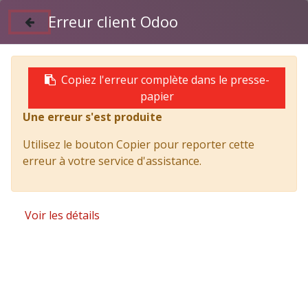
Erreur client Odoo
Suivez nous sur Facebook
04 50 97 06 26
Copiez l'erreur complète dans le presse-
papier
Une erreur s'est produite
Products
JOINT; TUYAU D'EAU - ISUZU PARTS
Utilisez le bouton Copier pour reporter cette
erreur à votre service d'assistance.
Voir les détails