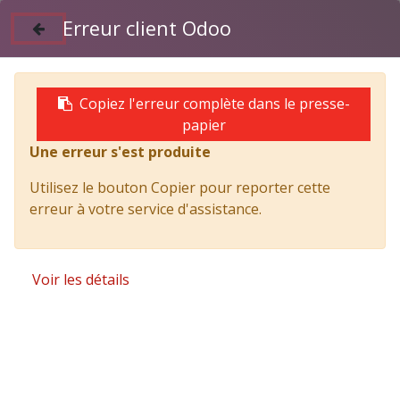
Erreur client Odoo
Suivez nous sur Facebook
04 50 97 06 26
Copiez l'erreur complète dans le presse-
papier
Une erreur s'est produite
Products
JOINT; ENTRE TUYAU ET COLLECTEUR - ISUZU
Utilisez le bouton Copier pour reporter cette
PARTS
erreur à votre service d'assistance.
Voir les détails