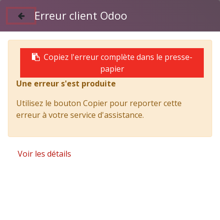
Erreur client Odoo
Suivez nous sur Facebook
04 50 97 06 26
Copiez l'erreur complète dans le presse-
papier
Une erreur s'est produite
Products
ISUZU M21T 123cv GEN2 GSR1 EURO 6e // E
Utilisez le bouton Copier pour reporter cette
2500 mm
erreur à votre service d'assistance.
Voir les détails