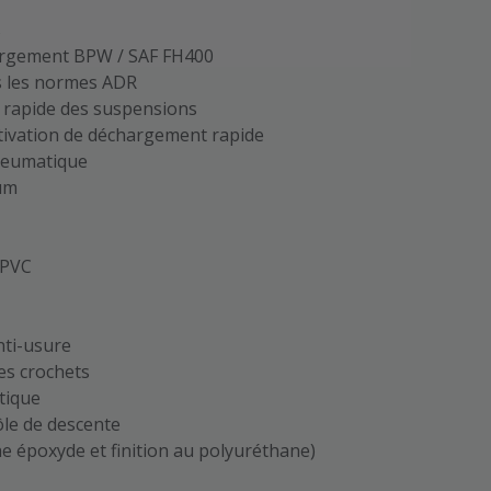
s
hargement BPW / SAF FH400
ès les normes ADR
 rapide des suspensions
tivation de déchargement rapide
neumatique
ium
 PVC
nti-usure
es crochets
tique
ôle de descente
he époxyde et finition au polyuréthane)