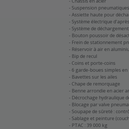
- Châssis en acier
- Suspension pneumatique
- Assiette haute pour déc
- Système électrique d'apr
- Système de déchargement
- Bouton poussoir de désac
- Frein de stationnement p
- Réservoir à air en alumin
- Bip de recul
- Coins et porte-coins
- 6 garde-boues simples en
- Bavettes sur les ailes
- Chape de remorquage
- Benne arrondie en acier a
- Décrochage hydraulique d
- Blocage par valve pneuma
- Soupape de sûreté : contr
- Sablage et peinture (couc
- PTAC : 39 000 kg