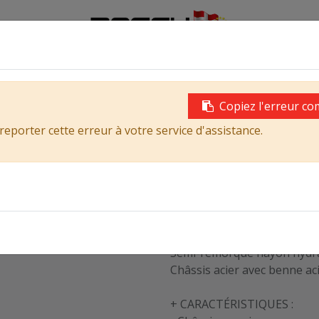
0
rques
Services
Contactez-nous
Assistance
Copiez l'erreur co
UR
Semi-remorque
reporter cette erreur à votre service d'assistance.
ulante), 26 m³ 7200 x 1640
MENCI SA700R 7
(Basculante), 2
Semi-remorque hayon hydr
Châssis acier avec benne ac
+ CARACTÉRISTIQUES :