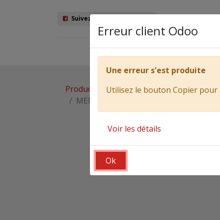
Suivez nous sur Facebook
Erreur client Odoo
Véhicules
Ma
Une erreur s'est produite
Products
VÉHICULES
CONFIGURATE
Utilisez le bouton Copier pour 
MENCI SA700R 720 acier, hayon B (Basc
Voir les détails
Ok