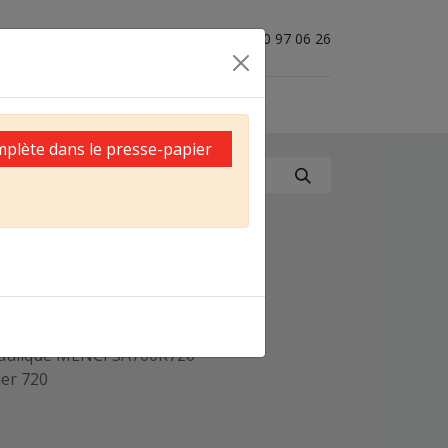
04 50 97 06 26
mplète dans le presse-papier
20 acier, hayon B
6 m³ 7200 x 1640
aulique MENCI SA700R720
ier 720