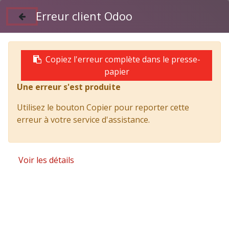
Erreur client Odoo
Suivez nous sur Facebook
04 50 97 06 26
Copiez l'erreur complète dans le presse-
papier
Une erreur s'est produite
Products
TITAN polybras GUIMA CITY C3 et coffre H900
Utilisez le bouton Copier pour reporter cette
erreur à votre service d'assistance.
Voir les détails