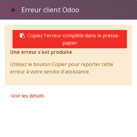
Erreur client Odoo
Suivez nous sur Facebook
04 50 97 06 26
Copiez l'erreur complète dans le presse-
papier
Une erreur s'est produite
Products
TITAN tribenne acier 3100 x 1950 avec PTO et
Utilisez le bouton Copier pour reporter cette
coffre H900, ridelles acier
erreur à votre service d'assistance.
Voir les détails