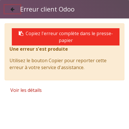
Erreur client Odoo
Suivez nous sur Facebook
04 50 97 06 26
Copiez l'erreur complète dans le presse-
papier
Une erreur s'est produite
Products
TITAN tribenne acier 3100 x 1950 et coffre
Utilisez le bouton Copier pour reporter cette
H1200, ridelles aluminium
erreur à votre service d'assistance.
Voir les détails