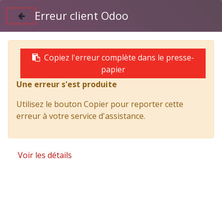
Erreur client Odoo
Suivez nous sur Facebook
04 50 97 06 26
Copiez l'erreur complète dans le presse-
papier
Une erreur s'est produite
Products
LIQUIDE DE FREIN 75 R DOT4+ - YACCO
Utilisez le bouton Copier pour reporter cette
erreur à votre service d'assistance.
Voir les détails